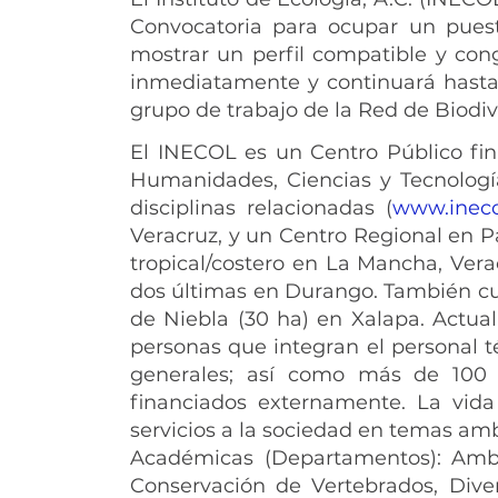
Convocatoria para ocupar un puest
mostrar un perfil compatible y cong
inmediatamente y continuará hasta l
grupo de trabajo de la Red de Biodi
El INECOL es un Centro Público fin
Humanidades, Ciencias y Tecnologí
disciplinas relacionadas (
www.inec
Veracruz, y un Centro Regional en 
tropical/costero en La Mancha, Vera
dos últimas en Durango. También cuen
de Niebla (30 ha) en Xalapa. Actua
personas que integran el personal té
generales; así como más de 100
financiados externamente. La vid
servicios a la sociedad en temas am
Académicas (Departamentos): Ambien
Conservación de Vertebrados, Diver