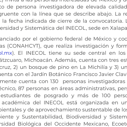
o de persona investigadora de elevada calida
ruente con la línea que se describe abajo. La r
a fecha indicada de cierre de la convocatoria. 
versidad y Sistemática del INECOL, sede en Xalapa
anciado por el gobierno federal de México y co
as (CONAHCYT), que realiza investigación y form
ol.mx
). El INECOL tiene su sede central en lo
Pátzcuaro, Michoacán. Además, cuenta con tres es
cruz, 2) un bosque de pino en La Michilía y 3) u
ta con el Jardín Botánico Francisco Javier Clavi
lmente cuenta con 130 personas investigadoras 
cnico, 87 personas en áreas administrativas, pers
 estudiantes de posgrado y más de 100 pers
a académica del INECOL está organizada en un
bientales y de aprovechamiento sustentable de l
te y Sustentabilidad, Biodiversidad y Sistemát
sidad Biológica del Occidente Mexicano, Ecoeto