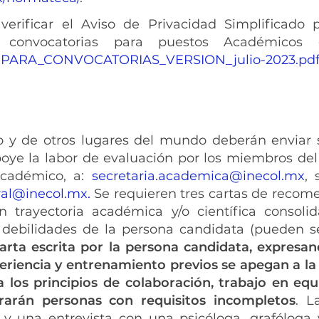
erificar el Aviso de Privacidad Simplificado
convocatorias para puestos Académicos de
PARA_CONVOCATORIAS_VERSION_julio-2023.pd
 y de otros lugares del mundo deberán enviar s
oye la labor de evaluación por los miembros del 
Académico, a:
secretaria.academica@inecol.mx
, 
ral@inecol.mx
.
Se requieren tres cartas de recom
n trayectoria académica y/o científica conso
 y debilidades de la persona candidata (pueden s
arta escrita por la persona candidata, expresan
iencia y entrenamiento previos se apegan a la 
 los principios de colaboración, trabajo en eq
strarán personas con requisitos incompletos
. L
y una entrevista con una psicóloga, grafóloga y