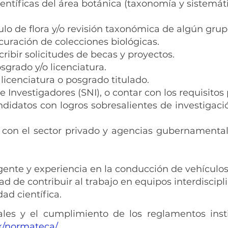
ientíficas del área botánica (taxonomía y sistemát
ulo de flora y/o revisión taxonómica de algún gr
uración de colecciones biológicas.
ibir solicitudes de becas y proyectos.
sgrado y/o licenciatura.
licenciatura o posgrado titulado.
Investigadores (SNI), o contar con los requisitos 
ndidatos con logros sobresalientes de investigaci
con el sector privado y agencias gubernamentale
igente y experiencia en la conducción de vehículo
d de contribuir al trabajo en equipos interdiscipli
ad científica.
ales y el cumplimiento de los reglamentos insti
x/normateca/
.