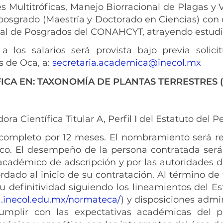
s Multitróficas, Manejo Biorracional de Plagas y 
sgrado (Maestría y Doctorado en Ciencias) con or
nal de Posgrados del CONAHCYT, atrayendo estudi
 los salarios será provista bajo previa solicit
 de Oca, a:
secretaria.academica@inecol.mx
ICA EN: TAXONOMÍA DE PLANTAS TERRESTRES
ra Científica Titular A, Perfil I del Estatuto del
ompleto por 12 meses. El nombramiento será re
. El desempeño de la persona contratada será
 académico de adscripción y por las autoridades 
rdado al inicio de su contratación. Al término de 
su definitividad siguiendo los lineamientos del 
a.inecol.edu.mx/normateca/
) y disposiciones admi
umplir con las expectativas académicas del p