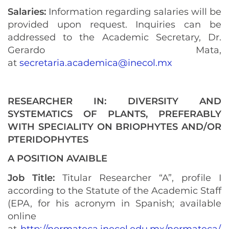
Salaries:
Information regarding salaries will be
provided upon request. Inquiries can be
addressed to the Academic Secretary, Dr.
Gerardo Mata,
at
secretaria.academica@inecol.mx
RESEARCHER IN: DIVERSITY AND
SYSTEMATICS OF PLANTS, PREFERABLY
WITH SPECIALITY ON BRIOPHYTES AND/OR
PTERIDOPHYTES
A POSITION AVAIBLE
Job Title:
Titular Researcher “A”, profile I
according to the Statute of the Academic Staff
(EPA, for his acronym in Spanish; available
online
at
http://normateca.inecol.edu.mx/normateca/